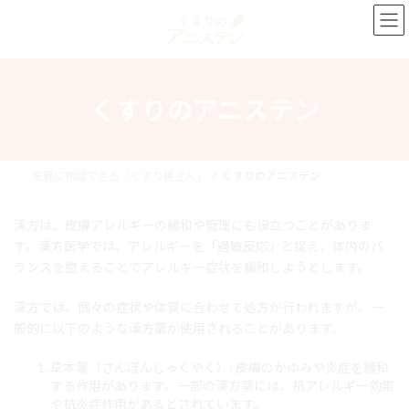
コ
ナ
ン
ビ
テ
ゲ
ン
ー
ツ
シ
へ
ョ
くすりのアニステン
ス
ン
キ
に
ッ
移
プ
動
気軽に相談できる「くすり屋さん」
くすりのアニステン
漢方は、皮膚アレルギーの緩和や管理にも役立つことがありま
す。漢方医学では、アレルギーを「過敏反応」と捉え、体内のバ
ランスを整えることでアレルギー症状を緩和しようとします。
漢方では、個々の症状や体質に合わせて処方が行われますが、一
般的に以下のような漢方薬が使用されることがあります。
草本薬（さんぽんしゃくやく）: 皮膚のかゆみや炎症を緩和
する作用があります。一部の漢方薬には、抗アレルギー効果
や抗炎症作用があるとされています。