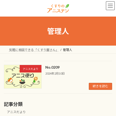
コ
ナ
ン
ビ
テ
ゲ
ン
ー
ツ
シ
へ
ョ
管理人
ス
ン
キ
に
ッ
移
プ
動
気軽に相談できる「くすり屋さん」
管理人
No.0209
アニスだより
2024年2月10日
続きを読む
記事分類
アニスだより