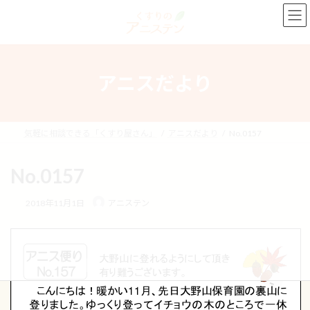
コ
ナ
ン
ビ
テ
ゲ
ン
ー
ツ
シ
へ
ョ
アニスだより
ス
ン
キ
に
ッ
移
プ
動
気軽に相談できる「くすり屋さん」
アニスだより
No.0157
No.0157
2018年11月1日
アニステン