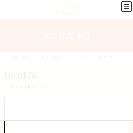
コ
ナ
ン
ビ
テ
ゲ
ン
ー
ツ
シ
へ
ョ
アニスだより
ス
ン
キ
に
ッ
移
プ
動
気軽に相談できる「くすり屋さん」
アニスだより
No.0156
No.0156
2018年10月1日
アニステン